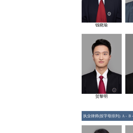
钱晓瑜
贺黎明
执业律师(按字母排列)
-
A
B