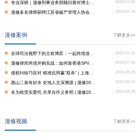
2026-07-30
专业深耕｜漫修刑事业务部顾问黄何博士在《中国纪检监察研究》发表重要学术论文
2026-07-29
漫修多名律师获聘江苏省破产管理人协会二届理事会专门委员会、业务研究委员会重要职务
漫修案例
了解更多>>
全球司法视野下的主权博弈：一起跨境借贷案中的平行诉讼与法律冲突
2026-07-31
2026-07-28
漫修律所跨境并购实战：如何靠香港SPV防火墙，在税改倒计时中抢出柬埔寨新产地？
2026-05-29
侵权纠纷巧应对 精准抗辩赢“双杀” | 上海T公司诉无锡K公司侵害发明专利权、实用新型专利权纠纷两案
2026-05-27
惠山二泉有好水 史地人文深溯源 | 漫修2025年度十大知产典型案例
2026-05-26
名为租赁实委托 共享合作义务明 | 漫修2025年度十大知产典型案例
漫修视频
了解更多>>