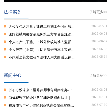
法律实务
了解更多>>
各位发包人注意：建设工程施工合同司法解释二来了！
2026-07-01
2026-06-23
医疗器械网络交易服务第三方平台合规管理要点 | 医疗器械网络销售合规风险管理指南（第三篇）
2026-06-09
个人破产（下篇）：域外比较与准入监督路径构建
2026-06-08
个人破产（上篇）：历史演进与本土实践探索
2026-05-14
不想看全英文教程？法律人用大白话玩转 AI 的极简路径
新闻中心
了解更多>>
以初心致未来：漫修律师事务所南京办2026年中总结与多元赋能活动纪实
2026-08-03
2026-07-31
新规视野下民企职务犯罪攻防双向探讨｜无锡市律协刑委会"走进律所"第四期活动于漫修（无锡）律师事务所圆满举行
2026-07-30
在漫修“5年+”，你的职业轨迹会发生哪些变化？——来听听他们的答案