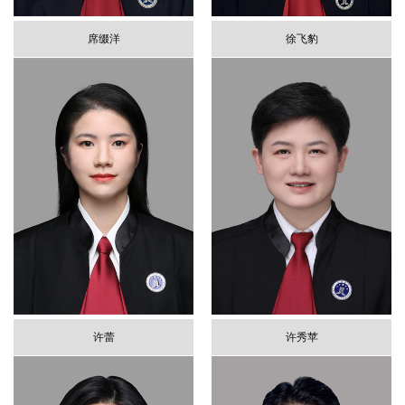
席缀洋
徐飞豹
许蕾
许秀苹