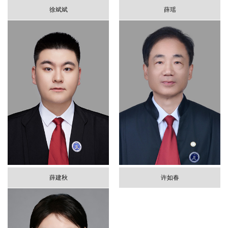
徐斌斌
薛瑶
薛建秋
许如春