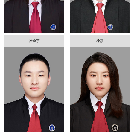
徐金宇
徐霞