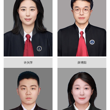
许兴萍
薛博阳