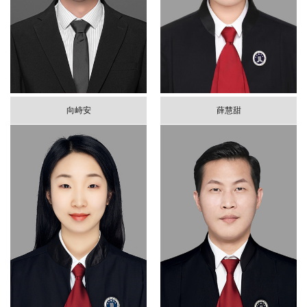
向峙安
薛慧甜