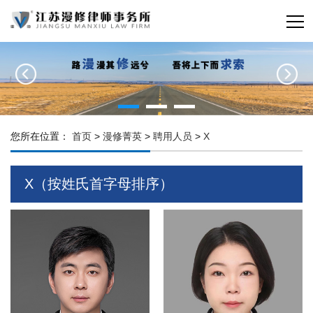
您所在位置：
首页
>
漫修菁英
>
聘用人员
>
X
X（按姓氏首字母排序）