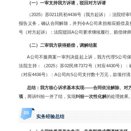
（一）一审支持我方诉请，驳回对方诉请
（2025）苏0211民初4436号（我方起诉）：法院
报告义务，确认合同解除，并判令A公司承担相应赔偿及费用返
号（对方起诉）：法院驳回A公司要求继续履行、赔偿律
（二）二审我方获得赔偿，调解结案
A公司不服两案一审判决提起上诉，我方代理S公司
法院主持：（2025）苏02民终7372号（对应4430号）：
（对应4436号）：A公司向S公司支付数十万元，款项付
总结：我方核心诉求基本实现——合同依法解除、对
项
，两诉纠纷一并了结，实现
纠纷一次性化解
的处理效果
0
5
实务经验总结