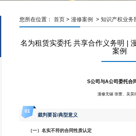
您所在位置：
首页
>
漫修案例
>
知识产权业务
名为租赁实委托 共享合作义务明 | 
案例
S公司与A公司委托合
漫修无锡 张蕾、吴昊
0
1
裁判要旨/典型意义
（一）名实不符的合同性质认定