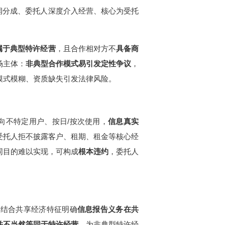
润分成、委托人深度介入经营、核心为受托
属于典型特许经营
，且合作相对方不
具备商
场主体：
非典型合作模式易引发定性争议
，
模式模糊、资质缺失引发法律风险。
向不特定用户、按日/按次使用，
信息真实
受托人拒不披露客户、租期、租金等核心经
同目的难以实现，可构成
根本违约
，委托人
，结合共享经济特征明确
信息报告义务在共
并不当然等同于特许经营
，为非典型特许经