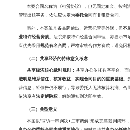
本案合同名称为《租赁协议》，但无固定租金、按利
管理出租事务，依法应认定为
委托合同
而非租赁合同。
另外，本案虽具备品牌输出、运营托管等外观，但
不
业特许经营资质
。法院未按特许经营合同审理，亦提示市
应优先采用
规范有名合同
，严格审核合作方资质，避免因
（二）共享经济的特殊意义考虑
共享经济核心裁判规则：
共享办公依托数字平台、面
透明是维系信任、核算收益、实现合同目的的重要基础
。
营信息，经催告仍不履行，导致委托人无法核算利润、合
依法享有
法定解除权
，解除通知到达即生效。
（三）典型意义
本案以“两诉一审判决+二审调解”形成完整裁判闭环
享办公类委托合同中的重要地位
；同时厘清
共享办公托管