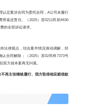
经审理认定案涉合同为委托合同，A公司未履行
还责任。（2025）苏0211民初4430
师费的全部诉讼请求。
保持法律观点，结合案件情况推动调解，经
确认合同解除；（2025）苏02民终7373号
清后双方就本案再无纠葛。
方不再主张继续履行、我方取得相应赔偿款
。