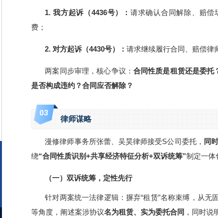
1. 我方起诉（4436号）：
请求确认合同解除、赔偿
费；
2. 对方起诉（4430号）：
请求继续履行合同、赔偿律
两案同步审理，核心争议：
合同性质是租赁还是委托
是否构成违约？合同应否解除？
0
3
律师谋略
漫修律师事务所张蕾、吴昊律师接受S公司委托，
同时
绕
“合同性质识别+共享经济特征分析+双诉统筹”
制定一体
（一）双诉统筹，定性先行
针对两案统一法律逻辑：摒弃“租赁”名称束缚，从无
等角度，阐述案涉协议
名为租赁、实为委托合同
，同时说