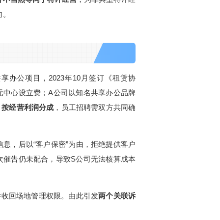
向。
办公项目，2023年10月签订《租赁协
元
中心设立费；A公司以知名共享办公品牌
，按经营利润分成
，员工招聘需双方共同确
租信息，后以“客户保密”为由，拒绝提供客户
次催告仍未配合，导致S公司无法核算成本
知并收回场地管理权限。由此引发
两个关联诉