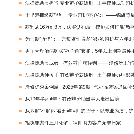
千里追捕终获轻判，专业辩护守护公正——锦旗背
获利从16万到8万，认罪认罚后，律师如何打赢“数字
为刑期“拆弹”：一宗集资诈骗案的数额辩护与六年
男子为母治病购买“羚羊角”获罪，5年以上刑期最终
从10年半到4年：有效辩护助当事人走出困境
从四起“不起诉”看刑辩律师的坚守：以专业为盾，
拒执罪案件三月化解，律师助力客户无罪归家