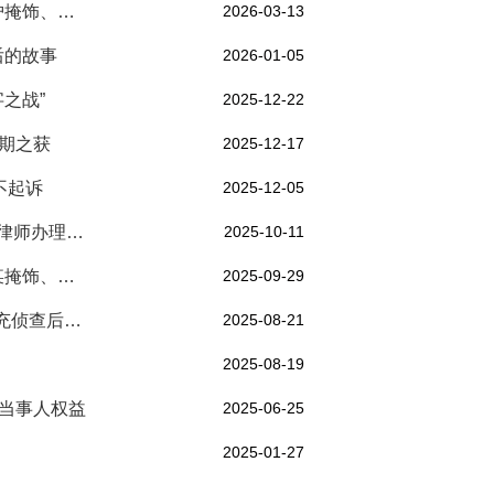
法律援助显担当 专业辩护获缓刑 | 王宇律师成功辩护掩饰、隐瞒犯罪所得罪案
2026-03-13
后的故事
2026-01-05
之战”
2025-12-22
刑期之获
2025-12-17
不起诉
2025-12-05
法律援助显成效，有效辩护获轻判 —— 漫修所王宇律师办理刘某诈骗罪案
2025-10-11
法律援助伸援手 有效辩护获缓刑 | 王宇律师办理彭某掩饰、隐瞒犯罪所得罪案
2025-09-29
漫修优秀案例展 · 2025年第9期 | 代办临牌案退回补充侦查后撤销案件
2025-08-21
2025-08-19
护当事人权益
2025-06-25
2025-01-27