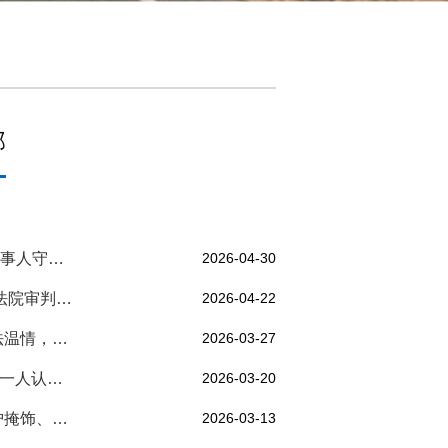
部
从"重大责任事故罪"到彻底无罪：漫修律师如何为当事人守住人生清白
2026-04-30
“十年以上”到“三年三个月”：从证据角度成功辩护，法院审判阶段减少十年刑期
2026-04-22
十年拾金不昧传佳话，一朝失足获不起诉！江阴司法温情，律师护航守善良
2026-03-27
500万职务侵占案，四人投案、供述一致，为何只有一人认定自首？
2026-03-20
法律援助显担当 专业辩护获缓刑 | 王宇律师成功辩护掩饰、隐瞒犯罪所得罪案
2026-03-13